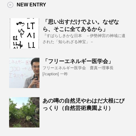
NEW ENTRY
「思い出すだけでよい。なぜな
ら、そこに全てあるから」
『すばらしきかな日本 －伊勢神宮の神域に遺
された「知られざる神宝」－
「フリーエネルギー医学会」
フリーエネルギー医学会 齋真一理事長
[/caption] 一昨
あの噂の自然児やわはだ大根にび
っくり（自然芸術農園より）