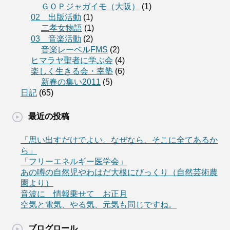
ＧＯＰジャガイモ（大阪）
(1)
02 出版活動
(1)
二孝女物語
(1)
03 音楽活動
(2)
音楽レーベルFMS
(2)
ヒマラヤ聖者に学ぶ会
(4)
楽しく生きる会・幸塾
(6)
新春の集い2011
(5)
日記
(65)
最近の投稿
「思い出すだけでよい。なぜなら、そこに全てあるか
ら」
「フリーエネルギー医学会」
あの噂の自然児やわはだ大根にびっくり（自然芸術農
園より）
音波に 情報乗せて お正月
空気と電気、やる気、元気も同じですね。
ブログロール