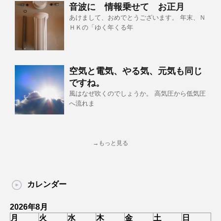
音波に 情報乗せて お正月
あけまして、おめでとうございます。 年末、Ｎ
ＨＫの「ゆく年くる年
空気と電気、やる気、元気も同じ
ですね。
風はなぜ吹くのでしょうか。 高気圧から低気圧
へ流れま
→もっと見る
カレンダー
2026年8月
月
火
水
木
金
土
日