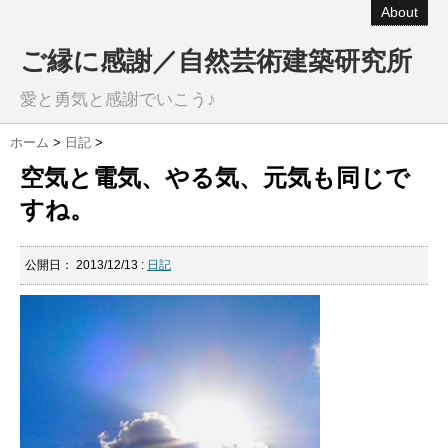
About
ご縁に感謝／自然芸術建築研究所
愛と勇気と感謝でいこう♪
ホーム
>
日記
>
空気と電気、やる気、元気も同じで
すね。
公開日：
2013/12/13
:
日記