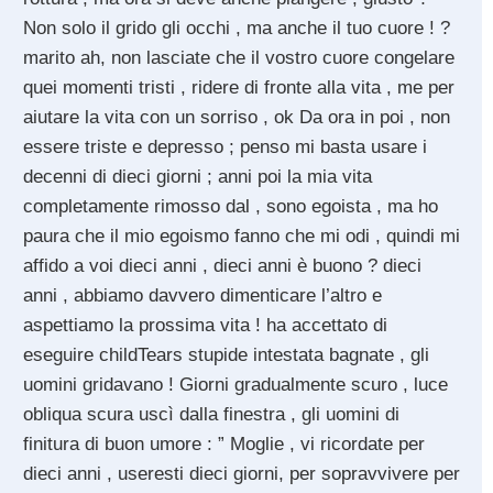
Non solo il grido gli occhi , ma anche il tuo cuore ! ?
marito ah, non lasciate che il vostro cuore congelare
quei momenti tristi , ridere di fronte alla vita , me per
aiutare la vita con un sorriso , ok Da ora in poi , non
essere triste e depresso ; penso mi basta usare i
decenni di dieci giorni ; anni poi la mia vita
completamente rimosso dal , sono egoista , ma ho
paura che il mio egoismo fanno che mi odi , quindi mi
affido a voi dieci anni , dieci anni è buono ? dieci
anni , abbiamo davvero dimenticare l’altro e
aspettiamo la prossima vita ! ha accettato di
eseguire childTears stupide intestata bagnate , gli
uomini gridavano ! Giorni gradualmente scuro , luce
obliqua scura uscì dalla finestra , gli uomini di
finitura di buon umore : ” Moglie , vi ricordate per
dieci anni , useresti dieci giorni, per sopravvivere per