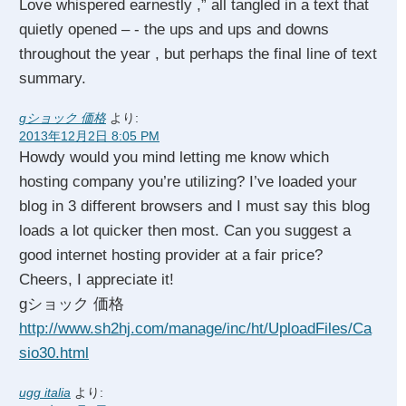
Love whispered earnestly ,” all tangled in a text that
quietly opened – - the ups and ups and downs
throughout the year , but perhaps the final line of text
summary.
gショック 価格
より:
2013年12月2日 8:05 PM
Howdy would you mind letting me know which
hosting company you’re utilizing? I’ve loaded your
blog in 3 different browsers and I must say this blog
loads a lot quicker then most. Can you suggest a
good internet hosting provider at a fair price?
Cheers, I appreciate it!
gショック 価格
http://www.sh2hj.com/manage/inc/ht/UploadFiles/Ca
sio30.html
ugg italia
より: