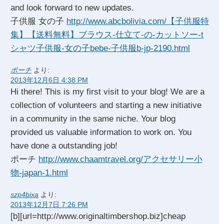
and look forward to new updates.
子供服 女の子
http://www.abcbolivia.com/【子供服特
集】【送料無料】ブラウス-仕立て-の-カットソー-t
シャツ子供服-女の子bebe-子供服b-jp-2190.html
ポーチ
より:
2013年12月6日 4:38 PM
Hi there! This is my first visit to your blog! We are a
collection of volunteers and starting a new initiative
in a community in the same niche. Your blog
provided us valuable information to work on. You
have done a outstanding job!
ポーチ
http://www.chaamtravel.org/アクセサリー小
物-japan-1.html
szp4bixa
より:
2013年12月7日 7:26 PM
[b][url=http://www.originaltimbershop.biz]cheap