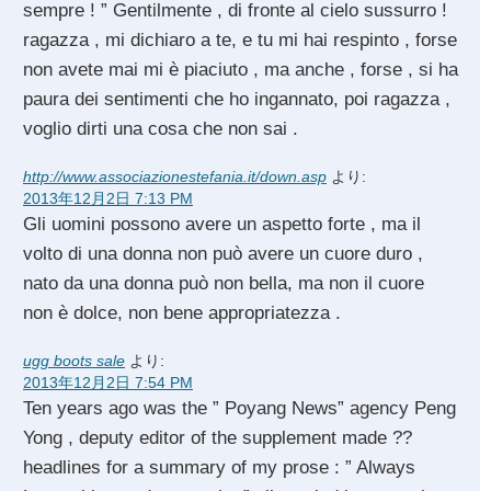
sempre ! ” Gentilmente , di fronte al cielo sussurro !
ragazza , mi dichiaro a te, e tu mi hai respinto , forse
non avete mai mi è piaciuto , ma anche , forse , si ha
paura dei sentimenti che ho ingannato, poi ragazza ,
voglio dirti una cosa che non sai .
http://www.associazionestefania.it/down.asp
より:
2013年12月2日 7:13 PM
Gli uomini possono avere un aspetto forte , ma il
volto di una donna non può avere un cuore duro ,
nato da una donna può non bella, ma non il cuore
non è dolce, non bene appropriatezza .
ugg boots sale
より:
2013年12月2日 7:54 PM
Ten years ago was the ” Poyang News” agency Peng
Yong , deputy editor of the supplement made ??
headlines for a summary of my prose : ” Always