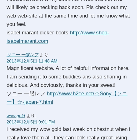
will likely be checking back soon. Pls check out my
web web-site at the same time and let me know what
you feel.
isabel marant dicker boots
http://www.shop-
isabelmarant.com
ソニー 一眼レフ
より:
2013年12月5日 11:48 AM
Magnificent website. A lot of helpful information here.
I am sending it to some buddies ans also sharing in
delicious. And obviously, thanks in your sweat!
ソニー 一眼レフ
http://www.h2ce.net/☆Sony【ソニ
ー】☆-japan-7.html
wow gold
より:
2013年12月5日 9:01 PM
i received my wow gold last week on chestnut when i
really love them all. they can look really great using