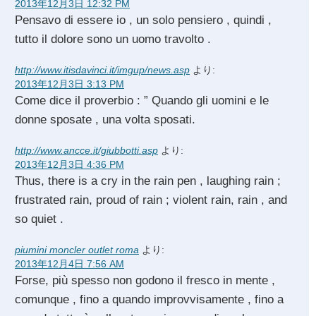
2013年12月3日 12:32 PM
Pensavo di essere io , un solo pensiero , quindi ,
tutto il dolore sono un uomo travolto .
http://www.itisdavinci.it/imgup/news.asp
より:
2013年12月3日 3:13 PM
Come dice il proverbio : ” Quando gli uomini e le
donne sposate , una volta sposati.
http://www.ancce.it/giubbotti.asp
より:
2013年12月3日 4:36 PM
Thus, there is a cry in the rain pen , laughing rain ;
frustrated rain, proud of rain ; violent rain, rain , and
so quiet .
piumini moncler outlet roma
より:
2013年12月4日 7:56 AM
Forse, più spesso non godono il fresco in mente ,
comunque , fino a quando improvvisamente , fino a