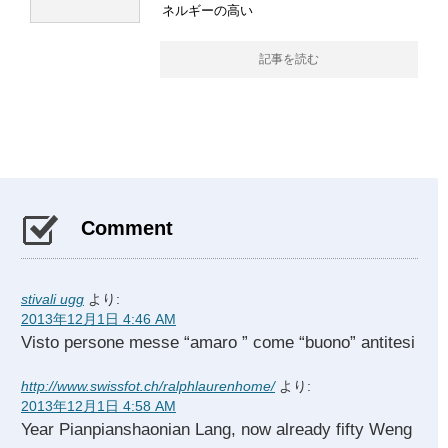
ネルギーの高い
記事を読む
Comment
stivali ugg
より:
2013年12月1日 4:46 AM
Visto persone messe “amaro ” come “buono” antitesi
http://www.swissfot.ch/ralphlaurenhome/
より:
2013年12月1日 4:58 AM
Year Pianpianshaonian Lang, now already fifty Weng