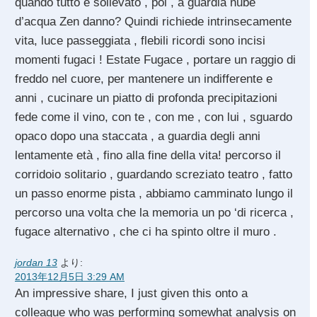
quando tutto è sollevato , poi , a guardia nube
d’acqua Zen danno? Quindi richiede intrinsecamente
vita, luce passeggiata , flebili ricordi sono incisi
momenti fugaci ! Estate Fugace , portare un raggio di
freddo nel cuore, per mantenere un indifferente e
anni , cucinare un piatto di profonda precipitazioni
fede come il vino, con te , con me , con lui , sguardo
opaco dopo una staccata , a guardia degli anni
lentamente età , fino alla fine della vita! percorso il
corridoio solitario , guardando screziato teatro , fatto
un passo enorme pista , abbiamo camminato lungo il
percorso una volta che la memoria un po ‘di ricerca ,
fugace alternativo , che ci ha spinto oltre il muro .
jordan 13
より:
2013年12月5日 3:29 AM
An impressive share, I just given this onto a
colleague who was performing somewhat analysis on