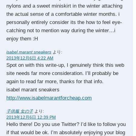
nylons and a sweet miniskirt in the winter attaching
the actual sense of a comfortable winter months. i
personally entirely consider its the how to feel eye-
catching not to mention way during the winter…i
enjoy them :H
isabel marant sneakers
より:
2013年12月6日 4:22 AM
Spot on with this write-up, I genuinely think this web
site needs far more consideration. I’ll probably be
again to read far more, thanks for that info.
isabel marant sneakers
http://www.isabelmarantforcheap.com
子供服 女の子
より:
2013年12月6日 12:39 PM
Hello there! Do you use Twitter? I’d like to follow you
if that would be ok. I’m absolutely enjoying your blog