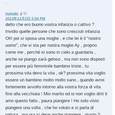
.
moncler
より:
2013年12月2日 5:04 PM
detto che ero buono vostra infanzia o cattivo ?
Invidio quelle persone che sono cresciuti infanzia
Oh! poi si sposa una moglie , e che lei è il “nostro
uomo”, che si sta per nostra moglie Ay , proprio
come me , perché io sono in cielo a guardarla ,
anche se piango sarà geloso , ma non sono disposti
per essere più femminile bambino triste , tu
prossima vita devo la vita , ok? prossima vita voglio
essere un bambino molto molto sano , quando avrei
fortemente avvolto intorno alla vostra forza di vita
fino alla vecchiaia ! Mio marito ed io non voglio dirti ti
amo questo fatto , paura piangere ! Ho solo visto
piangere una volta , che ho voluto e si parla di
rottura , ma ora si deve anche piangere , giusto ?