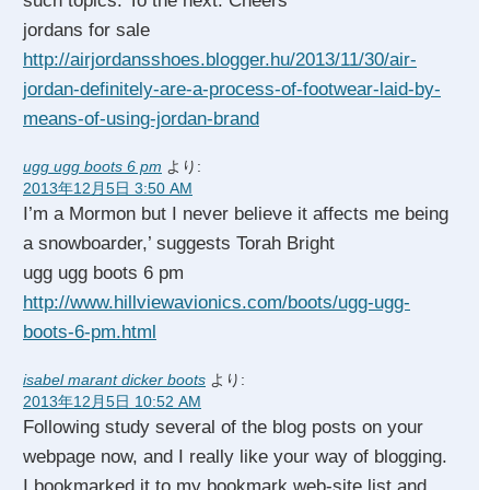
such topics. To the next. Cheers
jordans for sale
http://airjordansshoes.blogger.hu/2013/11/30/air-
jordan-definitely-are-a-process-of-footwear-laid-by-
means-of-using-jordan-brand
ugg ugg boots 6 pm
より:
2013年12月5日 3:50 AM
I’m a Mormon but I never believe it affects me being
a snowboarder,’ suggests Torah Bright
ugg ugg boots 6 pm
http://www.hillviewavionics.com/boots/ugg-ugg-
boots-6-pm.html
isabel marant dicker boots
より:
2013年12月5日 10:52 AM
Following study several of the blog posts on your
webpage now, and I really like your way of blogging.
I bookmarked it to my bookmark web-site list and