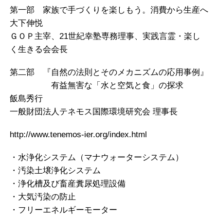
第一部 家族で手づくりを楽しもう。消費から生産へ
大下伸悦
ＧＯＰ主宰、21世紀幸塾専務理事、実践言霊・楽し
く生きる会会長
第二部 『自然の法則とそのメカニズムの応用事例』
有益無害な「水と空気と食」の探求
飯島秀行
一般財団法人テネモス国際環境研究会 理事長
http://www.tenemos-ier.org/index.html
・水浄化システム（マナウォーターシステム）
・汚染土壌浄化システム
・浄化槽及び畜産糞尿処理設備
・大気汚染の防止
・フリーエネルギーモーター