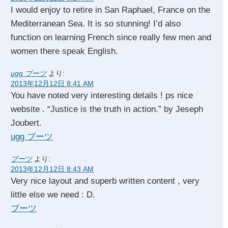
I would enjoy to retire in San Raphael, France on the
Mediterranean Sea. It is so stunning! I’d also
function on learning French since really few men and
women there speak English.
ugg ブーツ
より:
2013年12月12日 8:41 AM
You have noted very interesting details ! ps nice
website . “Justice is the truth in action.” by Jeseph
Joubert.
ugg ブーツ
ブーツ
より:
2013年12月12日 8:43 AM
Very nice layout and superb written content , very
little else we need : D.
ブーツ