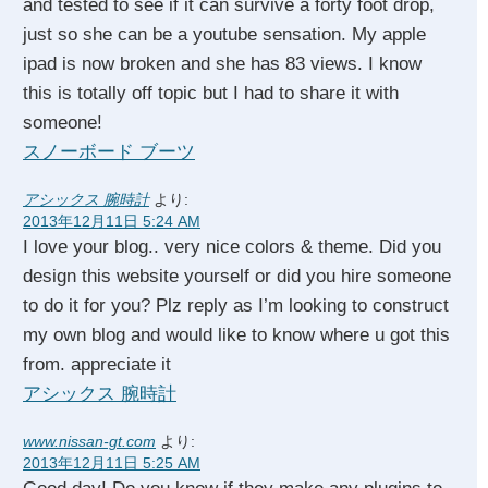
and tested to see if it can survive a forty foot drop,
just so she can be a youtube sensation. My apple
ipad is now broken and she has 83 views. I know
this is totally off topic but I had to share it with
someone!
スノーボード ブーツ
アシックス 腕時計
より:
2013年12月11日 5:24 AM
I love your blog.. very nice colors & theme. Did you
design this website yourself or did you hire someone
to do it for you? Plz reply as I’m looking to construct
my own blog and would like to know where u got this
from. appreciate it
アシックス 腕時計
www.nissan-gt.com
より:
2013年12月11日 5:25 AM