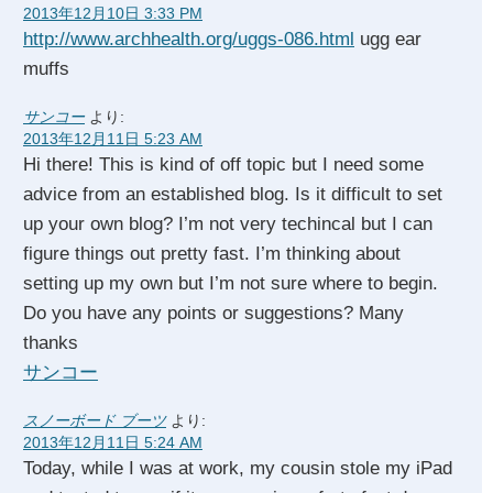
2013年12月10日 3:33 PM
http://www.archhealth.org/uggs-086.html
ugg ear
muffs
サンコー
より:
2013年12月11日 5:23 AM
Hi there! This is kind of off topic but I need some
advice from an established blog. Is it difficult to set
up your own blog? I’m not very techincal but I can
figure things out pretty fast. I’m thinking about
setting up my own but I’m not sure where to begin.
Do you have any points or suggestions? Many
thanks
サンコー
スノーボード ブーツ
より:
2013年12月11日 5:24 AM
Today, while I was at work, my cousin stole my iPad