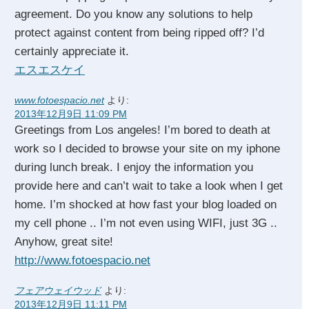
agreement. Do you know any solutions to help
protect against content from being ripped off? I’d
certainly appreciate it.
エスエスケイ
www.fotoespacio.net
より:
2013年12月9日 11:09 PM
Greetings from Los angeles! I’m bored to death at
work so I decided to browse your site on my iphone
during lunch break. I enjoy the information you
provide here and can’t wait to take a look when I get
home. I’m shocked at how fast your blog loaded on
my cell phone .. I’m not even using WIFI, just 3G ..
Anyhow, great site!
http://www.fotoespacio.net
フェアウェイウッド
より:
2013年12月9日 11:11 PM