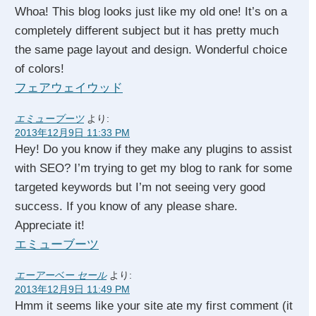
Whoa! This blog looks just like my old one! It’s on a
completely different subject but it has pretty much
the same page layout and design. Wonderful choice
of colors!
フェアウェイウッド
エミューブーツ
より:
2013年12月9日 11:33 PM
Hey! Do you know if they make any plugins to assist
with SEO? I’m trying to get my blog to rank for some
targeted keywords but I’m not seeing very good
success. If you know of any please share.
Appreciate it!
エミューブーツ
エーアーベー セール
より:
2013年12月9日 11:49 PM
Hmm it seems like your site ate my first comment (it