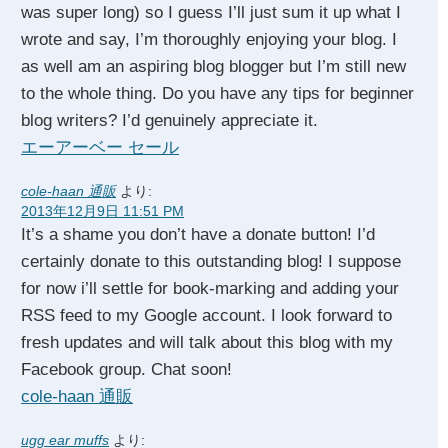
was super long) so I guess I’ll just sum it up what I
wrote and say, I’m thoroughly enjoying your blog. I
as well am an aspiring blog blogger but I’m still new
to the whole thing. Do you have any tips for beginner
blog writers? I’d genuinely appreciate it.
エーアーベー セール
cole-haan 通販
より:
2013年12月9日 11:51 PM
It’s a shame you don’t have a donate button! I’d
certainly donate to this outstanding blog! I suppose
for now i’ll settle for book-marking and adding your
RSS feed to my Google account. I look forward to
fresh updates and will talk about this blog with my
Facebook group. Chat soon!
cole-haan 通販
ugg ear muffs
より: