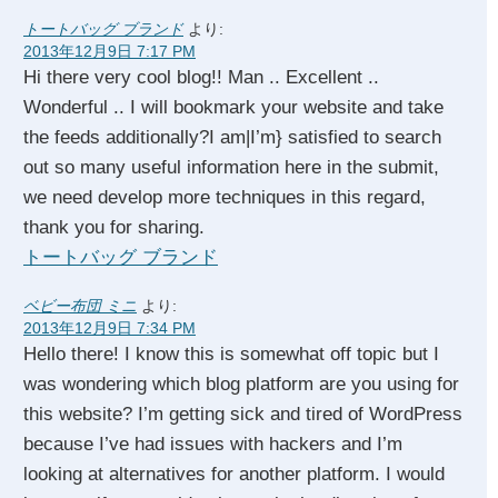
トートバッグ ブランド
より:
2013年12月9日 7:17 PM
Hi there very cool blog!! Man .. Excellent ..
Wonderful .. I will bookmark your website and take
the feeds additionally?I am|I’m} satisfied to search
out so many useful information here in the submit,
we need develop more techniques in this regard,
thank you for sharing.
トートバッグ ブランド
ベビー布団 ミニ
より:
2013年12月9日 7:34 PM
Hello there! I know this is somewhat off topic but I
was wondering which blog platform are you using for
this website? I’m getting sick and tired of WordPress
because I’ve had issues with hackers and I’m
looking at alternatives for another platform. I would