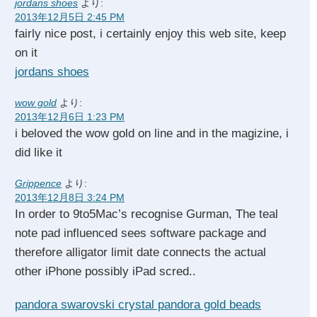
jordans shoes
より:
2013年12月5日 2:45 PM
fairly nice post, i certainly enjoy this web site, keep
on it
jordans shoes
wow gold
より:
2013年12月6日 1:23 PM
i beloved the wow gold on line and in the magizine, i
did like it
Grippence
より:
2013年12月8日 3:24 PM
In order to 9to5Mac’s recognise Gurman, The teal
note pad influenced sees software package and
therefore alligator limit date connects the actual
other iPhone possibly iPad scred..
pandora swarovski crystal pandora gold beads