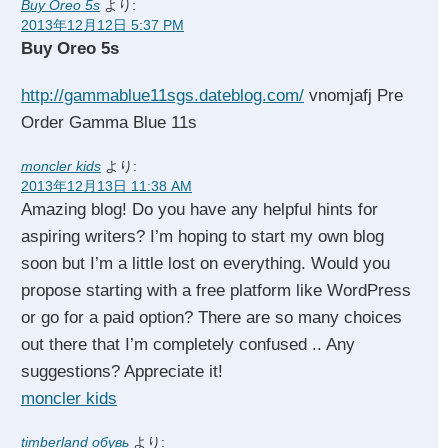
Buy Oreo 5s
より:
2013年12月12日 5:37 PM
Buy Oreo 5s
http://gammablue11sgs.dateblog.com/
vnomjafj Pre
Order Gamma Blue 11s
moncler kids
より:
2013年12月13日 11:38 AM
Amazing blog! Do you have any helpful hints for
aspiring writers? I’m hoping to start my own blog
soon but I’m a little lost on everything. Would you
propose starting with a free platform like WordPress
or go for a paid option? There are so many choices
out there that I’m completely confused .. Any
suggestions? Appreciate it!
moncler kids
timberland обувь
より: