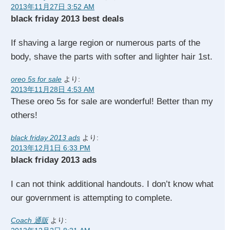
2013年11月27日 3:52 AM
black friday 2013 best deals
If shaving a large region or numerous parts of the
body, shave the parts with softer and lighter hair 1st.
oreo 5s for sale
より:
2013年11月28日 4:53 AM
These oreo 5s for sale are wonderful! Better than my
others!
black friday 2013 ads
より:
2013年12月1日 6:33 PM
black friday 2013 ads
I can not think additional handouts. I don’t know what
our government is attempting to complete.
Coach 通販
より: