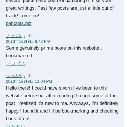
several posts have been kinda boring?I miss your
great writings. Past few posts are just a little out of
track! come on!
pahotels.biz
トップス
より:
2013年12月9日 8:42 PM
Some genuinely prime posts on this website ,
bookmarked .
トップス
シャネル
より:
2013年12月9日 11:04 PM
Hello there! I could have sworn I’ve been to this
website before but after reading through some of the
post I realized it’s new to me. Anyways, I’m definitely
happy I found it and I’ll be bookmarking and checking
back often!
シャネル