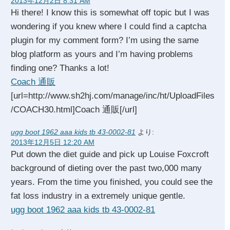
2013年12月2日 8:31 AM
Hi there! I know this is somewhat off topic but I was
wondering if you knew where I could find a captcha
plugin for my comment form? I’m using the same
blog platform as yours and I’m having problems
finding one? Thanks a lot!
Coach 通販
[url=http://www.sh2hj.com/manage/inc/ht/UploadFiles
/COACH30.html]Coach 通販[/url]
ugg boot 1962 aaa kids tb 43-0002-81
より:
2013年12月5日 12:20 AM
Put down the diet guide and pick up Louise Foxcroft
background of dieting over the past two,000 many
years. From the time you finished, you could see the
fat loss industry in a extremely unique gentle.
ugg boot 1962 aaa kids tb 43-0002-81