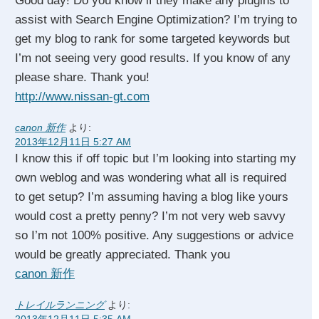
Good day! Do you know if they make any plugins to
assist with Search Engine Optimization? I’m trying to
get my blog to rank for some targeted keywords but
I’m not seeing very good results. If you know of any
please share. Thank you!
http://www.nissan-gt.com
canon 新作
より:
2013年12月11日 5:27 AM
I know this if off topic but I’m looking into starting my
own weblog and was wondering what all is required
to get setup? I’m assuming having a blog like yours
would cost a pretty penny? I’m not very web savvy
so I’m not 100% positive. Any suggestions or advice
would be greatly appreciated. Thank you
canon 新作
トレイルランニング
より: