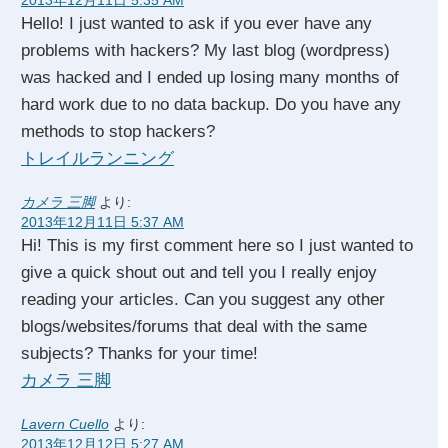
2013年12月11日 5:35 AM
Hello! I just wanted to ask if you ever have any
problems with hackers? My last blog (wordpress)
was hacked and I ended up losing many months of
hard work due to no data backup. Do you have any
methods to stop hackers?
トレイルランニング
カメラ 三脚
より:
2013年12月11日 5:37 AM
Hi! This is my first comment here so I just wanted to
give a quick shout out and tell you I really enjoy
reading your articles. Can you suggest any other
blogs/websites/forums that deal with the same
subjects? Thanks for your time!
カメラ 三脚
Lavern Cuello
より:
2013年12月12日 5:27 AM