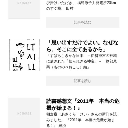
び掛けいただき、 福島原子力発電所20km
のすぐ横、 田村
記事を読む
「思い出すだけでよい。なぜな
ら、そこに全てあるから」
『すばらしきかな日本 －伊勢神宮の神域
に遺された「知られざる神宝」－ 物部尾
輿（もののべおこし）編』
記事を読む
読書感想文『2011年 本当の危
機が始まる！』
朝倉慶（あさくら・けい）さんの新刊を読
みました。 『2011年 本当の危機が始ま
る！』 経済