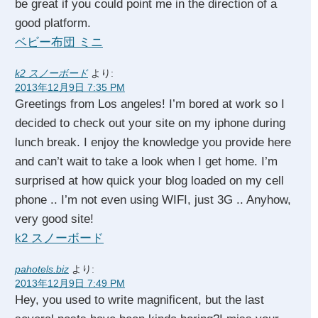
be great if you could point me in the direction of a
good platform.
ベビー布団 ミニ
k2 スノーボード
より:
2013年12月9日 7:35 PM
Greetings from Los angeles! I’m bored at work so I
decided to check out your site on my iphone during
lunch break. I enjoy the knowledge you provide here
and can’t wait to take a look when I get home. I’m
surprised at how quick your blog loaded on my cell
phone .. I’m not even using WIFI, just 3G .. Anyhow,
very good site!
k2 スノーボード
pahotels.biz
より:
2013年12月9日 7:49 PM
Hey, you used to write magnificent, but the last