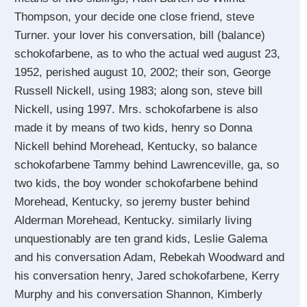
Thompson, your decide one close friend, steve
Turner. your lover his conversation, bill (balance)
schokofarbene, as to who the actual wed august 23,
1952, perished august 10, 2002; their son, George
Russell Nickell, using 1983; along son, steve bill
Nickell, using 1997. Mrs. schokofarbene is also
made it by means of two kids, henry so Donna
Nickell behind Morehead, Kentucky, so balance
schokofarbene Tammy behind Lawrenceville, ga, so
two kids, the boy wonder schokofarbene behind
Morehead, Kentucky, so jeremy buster behind
Alderman Morehead, Kentucky. similarly living
unquestionably are ten grand kids, Leslie Galema
and his conversation Adam, Rebekah Woodward and
his conversation henry, Jared schokofarbene, Kerry
Murphy and his conversation Shannon, Kimberly