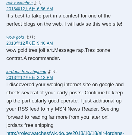
rolex watches
より:
2013年12月6日 6:56 AM
It’s best to take part in a contest for one of the
perfect blogs on the web. I will advise this web site!
wow gold
より:
2013年12月6日 9:40 AM
wow gold tres joli art.Message rap.Tres bonne
contrat.A recommander.
jordans free shipping
より:
2013年12月6日 2:12 PM
I discovered your weblog internet site on google and
check several of your early posts. Continue to keep
up the particularly good operate. I just additional up
your RSS feed to my MSN News Reader. Seeking
forward to reading far more from you later on!
jordans free shipping
http://rolexwatchesfwk.do.pe/2013/10/18/air-jordans-