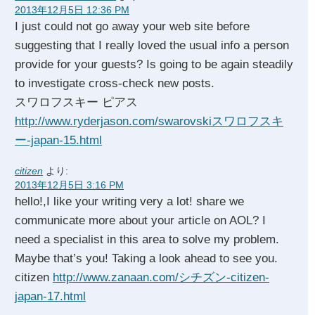
2013年12月5日 12:36 PM
I just could not go away your web site before
suggesting that I really loved the usual info a person
provide for your guests? Is going to be again steadily
to investigate cross-check new posts.
スワロフスキー ピアス
http://www.ryderjason.com/swarovskiスワロフスキ
ー-japan-15.html
citizen
より:
2013年12月5日 3:16 PM
hello!,I like your writing very a lot! share we
communicate more about your article on AOL? I
need a specialist in this area to solve my problem.
Maybe that’s you! Taking a look ahead to see you.
citizen
http://www.zanaan.com/シチズン-citizen-
japan-17.html