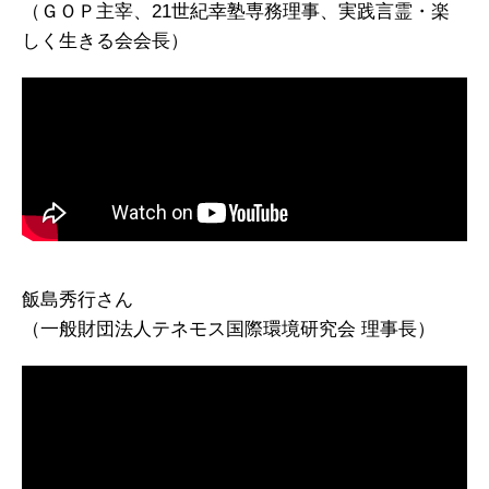
（ＧＯＰ主宰、21世紀幸塾専務理事、実践言霊・楽
しく生きる会会長）
飯島秀行さん
（一般財団法人テネモス国際環境研究会 理事長）