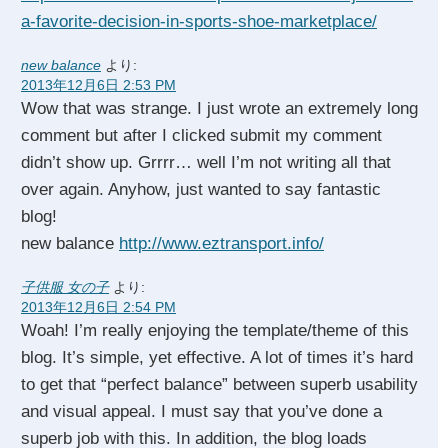
a-favorite-decision-in-sports-shoe-marketplace/
new balance
より:
2013年12月6日 2:53 PM
Wow that was strange. I just wrote an extremely long
comment but after I clicked submit my comment
didn’t show up. Grrrr… well I’m not writing all that
over again. Anyhow, just wanted to say fantastic
blog!
new balance
http://www.eztransport.info/
子供服 女の子
より:
2013年12月6日 2:54 PM
Woah! I’m really enjoying the template/theme of this
blog. It’s simple, yet effective. A lot of times it’s hard
to get that “perfect balance” between superb usability
and visual appeal. I must say that you’ve done a
superb job with this. In addition, the blog loads