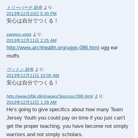
トリーバーチ 財布
より:
2013年12月10日 5:30 PM
安心は自分でつくる！
zappos uggs
より:
2013年12月11日 2:25 AM
http://www.archhealth.org/uggs-086.html
ugg ear
muffs
ヴィトン 財布
より:
2013年12月11日 10:00 AM
安心は自分でつくる！
http://www.bfbk.dk/images/Sponsor/396.html
より:
2013年12月12日 1:28 AM
He’s going to give specifics about how many Team
Jersey Youth you could pay on time if you just can’t
get the proper teaching, you have become not simply
warriors and not simply scholars.