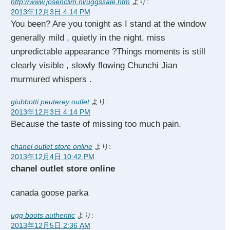
http://www.josenclim.nl/uggssale.htm
より:
2013年12月3日 4:14 PM
You been? Are you tonight as I stand at the window
generally mild , quietly in the night, miss
unpredictable appearance ?Things moments is still
clearly visible , slowly flowing Chunchi Jian
murmured whispers .
giubbotti peuterey outlet
より:
2013年12月3日 4:14 PM
Because the taste of missing too much pain.
chanel outlet store online
より:
2013年12月4日 10:42 PM
chanel outlet store online
canada goose parka
ugg boots authentic
より:
2013年12月5日 2:36 AM