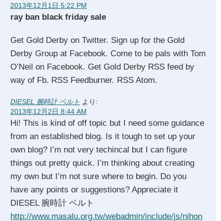
2013年12月1日 5:22 PM
ray ban black friday sale
Get Gold Derby on Twitter. Sign up for the Gold
Derby Group at Facebook. Come to be pals with Tom
O’Neil on Facebook. Get Gold Derby RSS feed by
way of Fb. RSS Feedburner. RSS Atom.
DIESEL 腕時計 ベルト
より:
2013年12月2日 8:44 AM
Hi! This is kind of off topic but I need some guidance
from an established blog. Is it tough to set up your
own blog? I’m not very techincal but I can figure
things out pretty quick. I’m thinking about creating
my own but I’m not sure where to begin. Do you
have any points or suggestions? Appreciate it
DIESEL 腕時計 ベルト
http://www.masalu.org.tw/webadmin/include/js/nihon