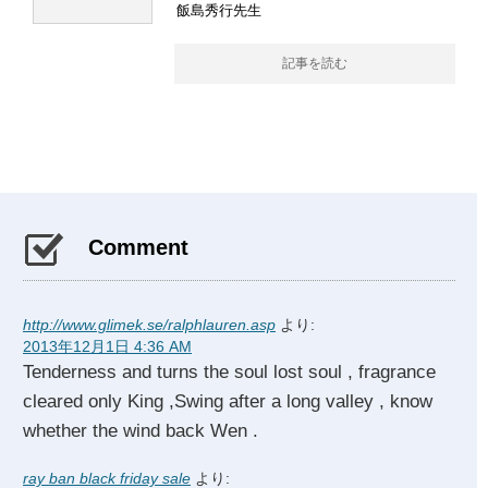
飯島秀行先生
記事を読む
Comment
http://www.glimek.se/ralphlauren.asp
より:
2013年12月1日 4:36 AM
Tenderness and turns the soul lost soul , fragrance
cleared only King ,Swing after a long valley , know
whether the wind back Wen .
ray ban black friday sale
より: