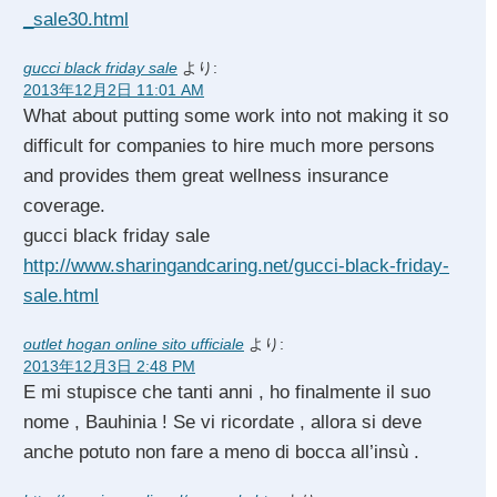
_sale30.html
gucci black friday sale
より:
2013年12月2日 11:01 AM
What about putting some work into not making it so
difficult for companies to hire much more persons
and provides them great wellness insurance
coverage.
gucci black friday sale
http://www.sharingandcaring.net/gucci-black-friday-
sale.html
outlet hogan online sito ufficiale
より:
2013年12月3日 2:48 PM
E mi stupisce che tanti anni , ho finalmente il suo
nome , Bauhinia ! Se vi ricordate , allora si deve
anche potuto non fare a meno di bocca all’insù .