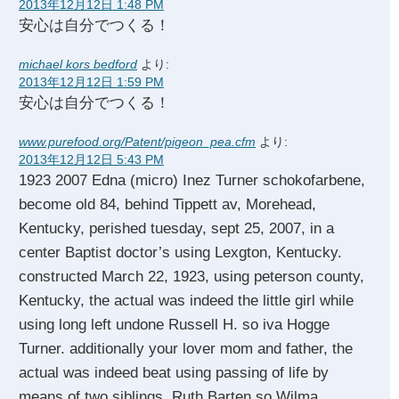
2013年12月12日 1:48 PM
安心は自分でつくる！
michael kors bedford
より:
2013年12月12日 1:59 PM
安心は自分でつくる！
www.purefood.org/Patent/pigeon_pea.cfm
より:
2013年12月12日 5:43 PM
1923 2007 Edna (micro) Inez Turner schokofarbene,
become old 84, behind Tippett av, Morehead,
Kentucky, perished tuesday, sept 25, 2007, in a
center Baptist doctor’s using Lexgton, Kentucky.
constructed March 22, 1923, using peterson county,
Kentucky, the actual was indeed the little girl while
using long left undone Russell H. so iva Hogge
Turner. additionally your lover mom and father, the
actual was indeed beat using passing of life by
means of two siblings, Ruth Barten so Wilma