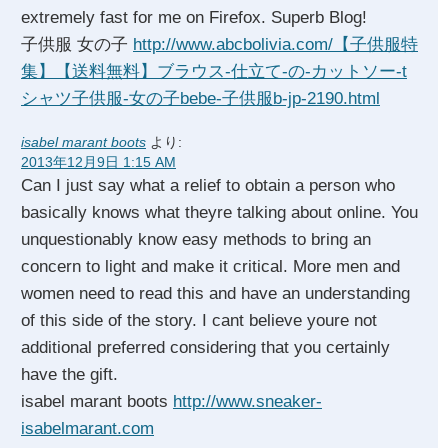
extremely fast for me on Firefox. Superb Blog!
子供服 女の子
http://www.abcbolivia.com/【子供服特
集】【送料無料】ブラウス-仕立て-の-カットソー-t
シャツ子供服-女の子bebe-子供服b-jp-2190.html
isabel marant boots
より:
2013年12月9日 1:15 AM
Can I just say what a relief to obtain a person who
basically knows what theyre talking about online. You
unquestionably know easy methods to bring an
concern to light and make it critical. More men and
women need to read this and have an understanding
of this side of the story. I cant believe youre not
additional preferred considering that you certainly
have the gift.
isabel marant boots
http://www.sneaker-
isabelmarant.com