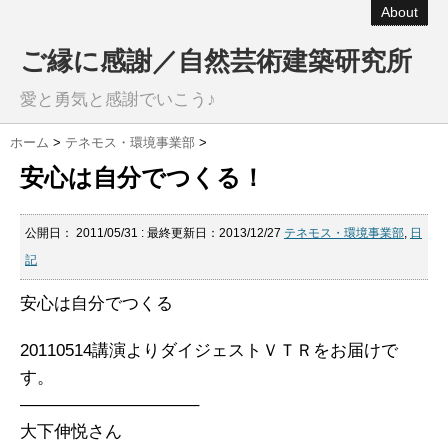
About
ご縁に感謝／自然芸術建築研究所
愛と勇気と感謝でいこう♪
ホーム
>
テネモス・環境事業部
>
安心は自分でつくる！
公開日：
2011/05/31
: 最終更新日：2013/12/27
テネモス・環境事業部
,
日
記
安心は自分でつくる
20110514講演よりダイジェストＶＴＲをお届けで
す。
——————————–
大下伸悦さん