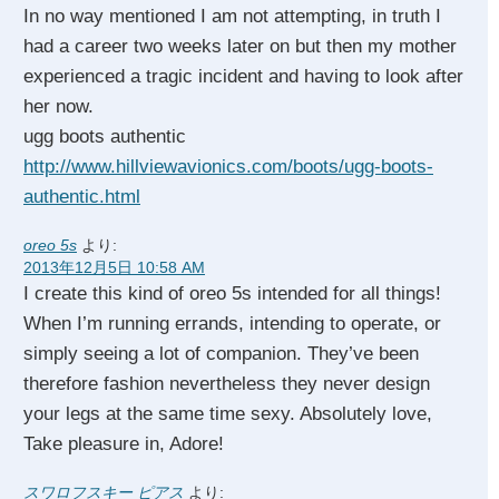
In no way mentioned I am not attempting, in truth I
had a career two weeks later on but then my mother
experienced a tragic incident and having to look after
her now.
ugg boots authentic
http://www.hillviewavionics.com/boots/ugg-boots-
authentic.html
oreo 5s
より:
2013年12月5日 10:58 AM
I create this kind of oreo 5s intended for all things!
When I’m running errands, intending to operate, or
simply seeing a lot of companion. They’ve been
therefore fashion nevertheless they never design
your legs at the same time sexy. Absolutely love,
Take pleasure in, Adore!
スワロフスキー ピアス
より: