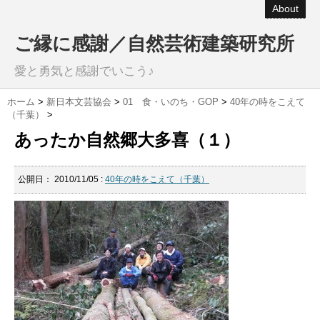
About
ご縁に感謝／自然芸術建築研究所
愛と勇気と感謝でいこう♪
ホーム
>
新日本文芸協会
>
01 食・いのち・GOP
>
40年の時をこえて
（千葉）
>
あったか自然郷大多喜（１）
公開日：
2010/11/05
:
40年の時をこえて（千葉）