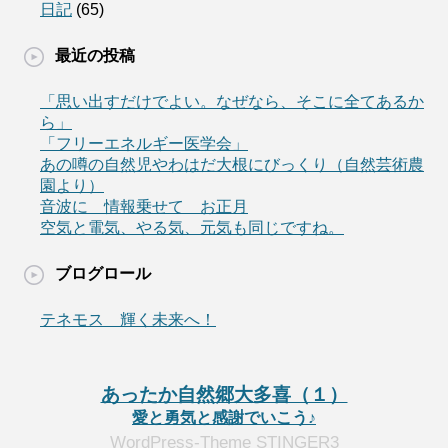
日記
(65)
最近の投稿
「思い出すだけでよい。なぜなら、そこに全てあるか
ら」
「フリーエネルギー医学会」
あの噂の自然児やわはだ大根にびっくり（自然芸術農
園より）
音波に 情報乗せて お正月
空気と電気、やる気、元気も同じですね。
ブログロール
テネモス 輝く未来へ！
あったか自然郷大多喜（１）
愛と勇気と感謝でいこう♪
WordPress-Theme STINGER3