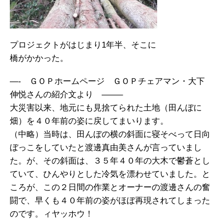
プロジェクトがはじまり1年半、そこに
橋がかかった。
—- ＧＯＰホームページ ＧＯＰチェアマン・大下
伸悦さんの紹介文より ——–
大災害以来、地元にも見捨てられた土地（田んぼに
畑）を４０年前の姿に戻してまいります。
（中略）当時は、田んぼの横の斜面に寝そべって日向
ぼっこをしていたと渡邊真由美さんが言っていまし
た。が、その斜面は、３５年４０年の大木で鬱蒼とし
ていて、ひんやりとした冷気を漂わせていました。と
ころが、この２日間の作業とオーナーの渡邊さんの奮
闘で、早くも４０年前の姿がほぼ再現されてしまった
のです。ィヤッホウ！